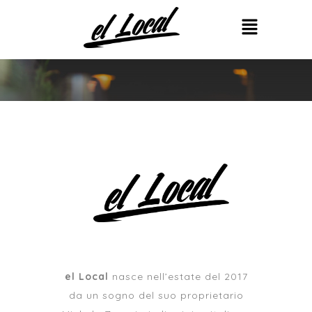
el Local
nasce nell’estate del 2017
da un sogno del suo proprietario