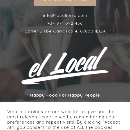
info@localibiza.com
+34 971 092 436
Carrer Bisbe Carrasco 4, 07800 IBIZA
Happy Food For Happy People
We use cookies on our website to give you the
ASCOLTACI SU
most relevant experience by remembering your
preferences and repeat visits. By clicking “Accept
All”, you consent to the use of ALL the cookies.