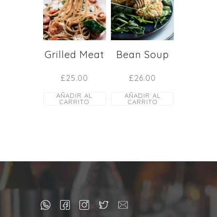
Grilled Meat
Bean Soup
£
25.00
£
26.00
AÑADIR AL
AÑADIR AL
CARRITO
CARRITO